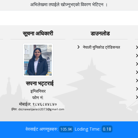
अभिलेखमा तपाईले खोज्‍नुभएको विवरण भेटिएन ।
सूचना अधिकारी
डाउनलोड
नेपाली युनिकोड ट्रेडिसनल
सपना भट्टराई
इन्जिनियर
फोन नं:
मोबाईल: ९८४६८४४८४०
ईमेल: dccnawalparasi2073@gmail.com
वेवसाईट आगन्तुकहरु:
Loding Time:
0.18
105.9K