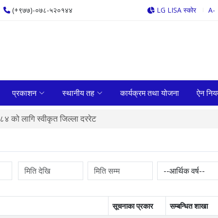
(+९७७)-०७८-५२०१४४
LG LISA स्कोर
A-
प्रकाशन
स्थानीय तह
कार्यक्रम तथा योजना
ऐन निय
४ को लागि स्वीकृत जिल्ला दररेट
सूचनाका प्रकार
सम्बन्धित शाखा